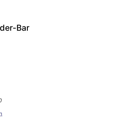
der-Bar
0
n